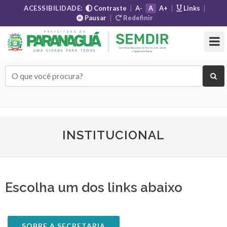
ACESSIBILIDADE:
Contraste
|
A-
A
A+
|
Links
|
Pausar
|
Redefinir
INSTITUCIONAL
Escolha um dos links abaixo
SOBRE A SECRETARIA