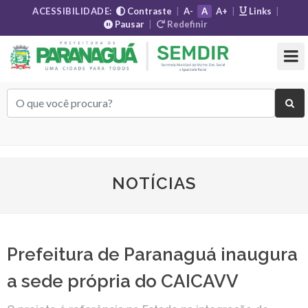
ACESSIBILIDADE:
Contraste
|
A-
A
A+
|
Links
|
Pausar
|
Redefinir
NOTÍCIAS
Prefeitura de Paranaguá inaugura
a sede própria do CAICAVV