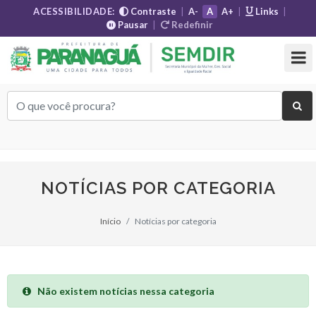
ACESSIBILIDADE:
Contraste
|
A-
A
A+
|
Links
|
Pausar
|
Redefinir
NOTÍCIAS POR CATEGORIA
Início
Notícias por categoria
Não existem notícias nessa categoria