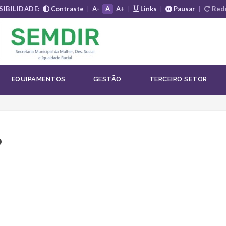
SIBILIDADE:
Contraste
|
A-
A
A+
|
Links
|
Pausar
|
Rede
EQUIPAMENTOS
GESTÃO
TERCEIRO SETOR
o