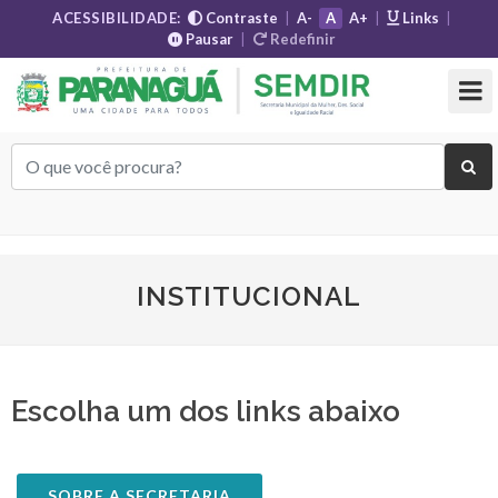
ACESSIBILIDADE:
Contraste
|
A-
A
A+
|
Links
|
Pausar
|
Redefinir
INSTITUCIONAL
Escolha um dos links abaixo
SOBRE A SECRETARIA